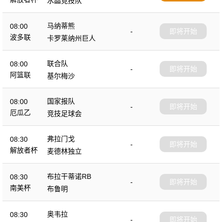
水晶竞技队
马纳蒂熊
08:00
-
即将开始
波多联
卡罗莱纳州巨人
联合队
08:00
-
即将开始
阿篮联
基尔梅沙
国家报队
08:00
-
即将开始
厄瓜乙
竞技足球会
弗拉门戈
08:30
-
即将开始
解放者杯
麦德林独立
布拉干蒂诺RB
08:30
-
即将开始
南美杯
布鲁明
奥韦拉
08:30
-
即将开始