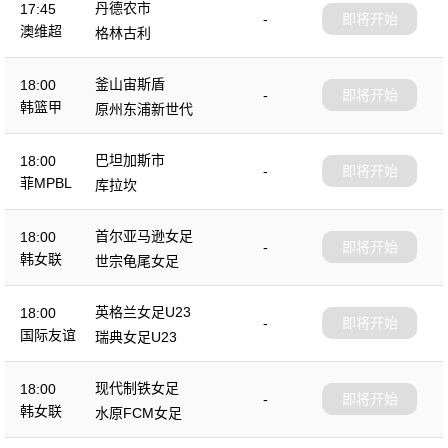
丹德农市
17:45
-
即将开始
澳维超
格林古利
釜山宙斯盾
18:00
-
即将开始
韩篮甲
原州东浦新世代
巴坦加斯市
18:00
-
即将开始
菲MPBL
库拉坎
首尔亚马逊女足
18:00
-
即将开始
韩女联
世宗龟尾女足
英格兰女足U23
18:00
-
即将开始
国际友谊
瑞典女足U23
现代制铁女足
18:00
-
即将开始
韩女联
水原FCM女足