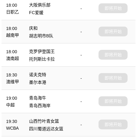
大阪俱乐部
18:00
-
即将开始
日职乙
FC爱媛
庆和
18:00
-
即将开始
越南甲
胡志明市B队
克罗伊登国王
18:00
-
即将开始
澳南超
托列斯比卡拉
诺夫克特
18:30
-
即将开始
澳维甲
墨尔本港
青岛海牛
19:00
-
即将开始
中超
青岛西海岸
山西竹叶青女篮
19:30
-
即将开始
WCBA
四川蜀道远达女篮