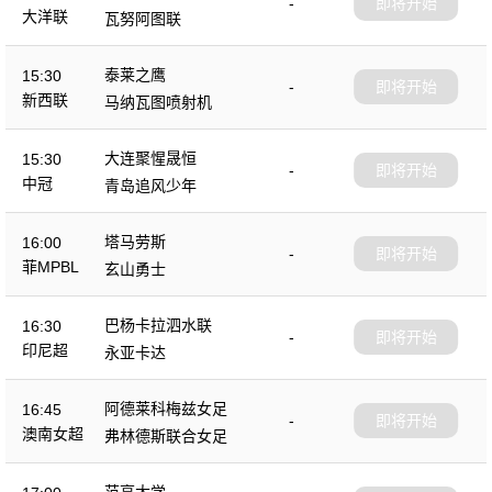
-
即将开始
大洋联
瓦努阿图联
泰莱之鹰
15:30
-
即将开始
新西联
马纳瓦图喷射机
大连聚惺晟恒
15:30
-
即将开始
中冠
青岛追风少年
塔马劳斯
16:00
-
即将开始
菲MPBL
玄山勇士
巴杨卡拉泗水联
16:30
-
即将开始
印尼超
永亚卡达
阿德莱科梅兹女足
16:45
-
即将开始
澳南女超
弗林德斯联合女足
范亨大学