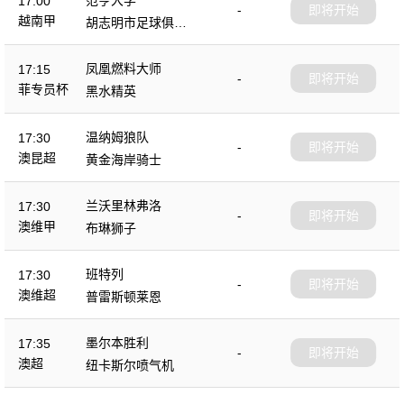
17:00
-
即将开始
越南甲
胡志明市足球俱乐
部
凤凰燃料大师
17:15
-
即将开始
菲专员杯
黑水精英
温纳姆狼队
17:30
-
即将开始
澳昆超
黄金海岸骑士
兰沃里林弗洛
17:30
-
即将开始
澳维甲
布琳狮子
班特列
17:30
-
即将开始
澳维超
普雷斯顿莱恩
墨尔本胜利
17:35
-
即将开始
澳超
纽卡斯尔喷气机