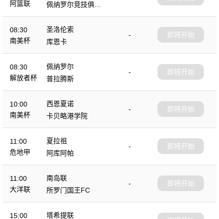
阿篮联
佩纳罗尔竞技俱乐
部
圣洛伦索
08:30
-
即将开始
南美杯
库恩卡
佩纳罗尔
08:30
-
即将开始
解放者杯
普拉腾斯
西恩夏诺
10:00
-
即将开始
南美杯
卡贝略港学院
夏拉祖
11:00
-
即将开始
危地甲
阿库阿帕
南岛联
11:00
-
即将开始
大洋联
所罗门国王FC
塔希提联
15:00