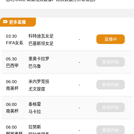
更多直播
科特迪瓦女足
03:30
-
直播中
FIFA女系
巴基斯坦女足
列赛
里奥卡拉罗
05:30
-
即将开始
巴西甲
巴乌鲁
米内罗竞技
06:00
-
即将开始
南美杯
尤文提度
泰格雷
06:00
-
即将开始
南美杯
马卡拉
拉努斯
06:00
-
即将开始
解放者杯