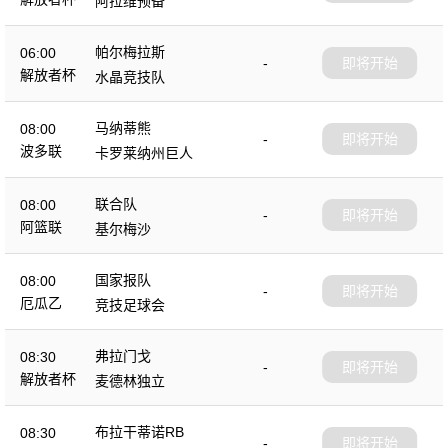
阿拉维预备
帕尔梅拉斯
06:00
-
即将开始
解放者杯
水晶竞技队
马纳蒂熊
08:00
-
即将开始
波多联
卡罗莱纳州巨人
联合队
08:00
-
即将开始
阿篮联
基尔梅沙
国家报队
08:00
-
即将开始
厄瓜乙
竞技足球会
弗拉门戈
08:30
-
即将开始
解放者杯
麦德林独立
布拉干蒂诺RB
08:30
-
即将开始