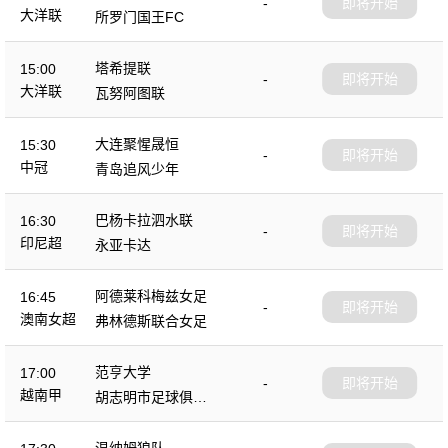
-
即将开始
大洋联
所罗门国王FC
塔希提联
15:00
-
即将开始
大洋联
瓦努阿图联
大连聚惺晟恒
15:30
-
即将开始
中冠
青岛追风少年
巴杨卡拉泗水联
16:30
-
即将开始
印尼超
永亚卡达
阿德莱科梅兹女足
16:45
-
即将开始
澳南女超
弗林德斯联合女足
范亨大学
17:00
-
即将开始
越南甲
胡志明市足球俱乐
部
温纳姆狼队