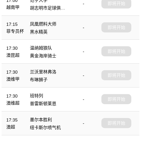
17:00
-
即将开始
越南甲
胡志明市足球俱乐
部
凤凰燃料大师
17:15
-
即将开始
菲专员杯
黑水精英
温纳姆狼队
17:30
-
即将开始
澳昆超
黄金海岸骑士
兰沃里林弗洛
17:30
-
即将开始
澳维甲
布琳狮子
班特列
17:30
-
即将开始
澳维超
普雷斯顿莱恩
墨尔本胜利
17:35
-
即将开始
澳超
纽卡斯尔喷气机