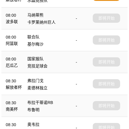
水晶竞技队
马纳蒂熊
08:00
-
即将开始
波多联
卡罗莱纳州巨人
联合队
08:00
-
即将开始
阿篮联
基尔梅沙
国家报队
08:00
-
即将开始
厄瓜乙
竞技足球会
弗拉门戈
08:30
-
即将开始
解放者杯
麦德林独立
布拉干蒂诺RB
08:30
-
即将开始
南美杯
布鲁明
奥韦拉
08:30
-
即将开始