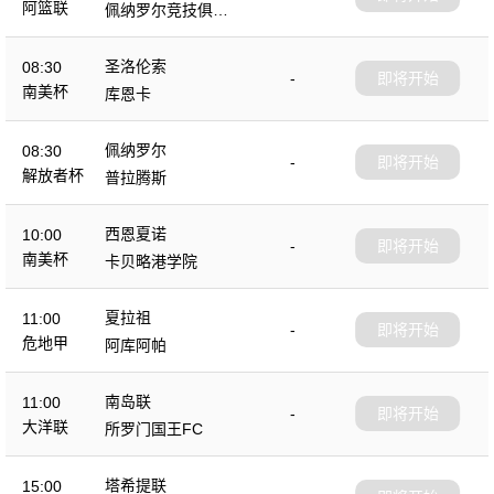
阿篮联
佩纳罗尔竞技俱乐
部
圣洛伦索
08:30
-
即将开始
南美杯
库恩卡
佩纳罗尔
08:30
-
即将开始
解放者杯
普拉腾斯
西恩夏诺
10:00
-
即将开始
南美杯
卡贝略港学院
夏拉祖
11:00
-
即将开始
危地甲
阿库阿帕
南岛联
11:00
-
即将开始
大洋联
所罗门国王FC
塔希提联
15:00