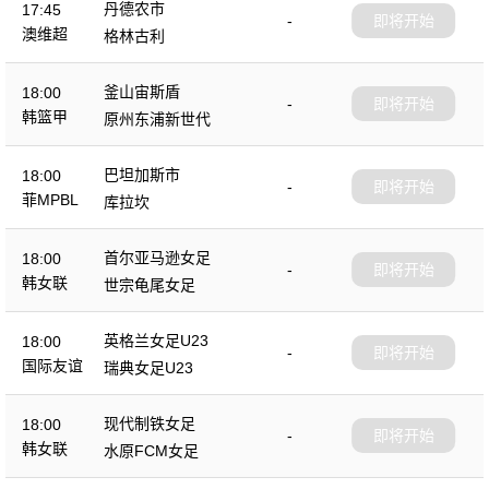
丹德农市
17:45
-
即将开始
澳维超
格林古利
釜山宙斯盾
18:00
-
即将开始
韩篮甲
原州东浦新世代
巴坦加斯市
18:00
-
即将开始
菲MPBL
库拉坎
首尔亚马逊女足
18:00
-
即将开始
韩女联
世宗龟尾女足
英格兰女足U23
18:00
-
即将开始
国际友谊
瑞典女足U23
现代制铁女足
18:00
-
即将开始
韩女联
水原FCM女足