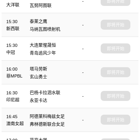
-
即将开始
大洋联
瓦努阿图联
泰莱之鹰
15:30
-
即将开始
新西联
马纳瓦图喷射机
大连聚惺晟恒
15:30
-
即将开始
中冠
青岛追风少年
塔马劳斯
16:00
-
即将开始
菲MPBL
玄山勇士
巴杨卡拉泗水联
16:30
-
即将开始
印尼超
永亚卡达
阿德莱科梅兹女足
16:45
-
即将开始
澳南女超
弗林德斯联合女足
范亨大学