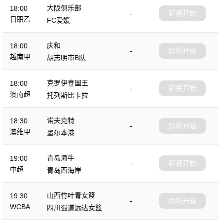
大阪俱乐部
18:00
-
即将开始
日职乙
FC爱媛
庆和
18:00
-
即将开始
越南甲
胡志明市B队
克罗伊登国王
18:00
-
即将开始
澳南超
托列斯比卡拉
诺夫克特
18:30
-
即将开始
澳维甲
墨尔本港
青岛海牛
19:00
-
即将开始
中超
青岛西海岸
山西竹叶青女篮
19:30
-
即将开始
WCBA
四川蜀道远达女篮