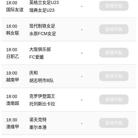
英格兰女足U23
18:00
-
即将开始
国际友谊
瑞典女足U23
现代制铁女足
18:00
-
即将开始
韩女联
水原FCM女足
大阪俱乐部
18:00
-
即将开始
日职乙
FC爱媛
庆和
18:00
-
即将开始
越南甲
胡志明市B队
克罗伊登国王
18:00
-
即将开始
澳南超
托列斯比卡拉
诺夫克特
18:30
-
即将开始
澳维甲
墨尔本港