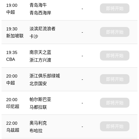
青岛海牛
19:00
-
即将开始
中超
青岛西海岸
淡滨尼流浪者
19:30
-
即将开始
新加坡联
卡沙
南京天之蓝
19:35
-
即将开始
CBA
浙江方兴渡
浙江俱乐部绿城
20:00
-
即将开始
中超
北京国安
帕尔斯巴亚
20:00
-
即将开始
印尼超
马都拉联
奥马利克
22:00
-
即将开始
乌兹超
布哈拉