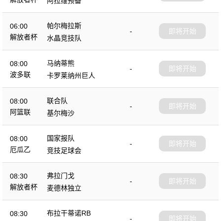
阿拉维预备
帕尔梅拉斯
06:00
-
即将开始
解放者杯
水晶竞技队
马纳蒂熊
08:00
-
即将开始
波多联
卡罗莱纳州巨人
联合队
08:00
-
即将开始
阿篮联
基尔梅沙
国家报队
08:00
-
即将开始
厄瓜乙
竞技足球会
弗拉门戈
08:30
-
即将开始
解放者杯
麦德林独立
布拉干蒂诺RB
08:30
-
即将开始