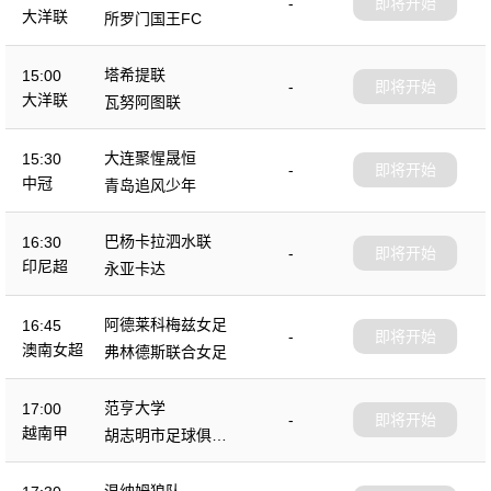
-
即将开始
大洋联
所罗门国王FC
塔希提联
15:00
-
即将开始
大洋联
瓦努阿图联
大连聚惺晟恒
15:30
-
即将开始
中冠
青岛追风少年
巴杨卡拉泗水联
16:30
-
即将开始
印尼超
永亚卡达
阿德莱科梅兹女足
16:45
-
即将开始
澳南女超
弗林德斯联合女足
范亨大学
17:00
-
即将开始
越南甲
胡志明市足球俱乐
部
温纳姆狼队