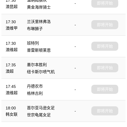
17:30
-
即将开始
澳昆超
黄金海岸骑士
兰沃里林弗洛
17:30
-
即将开始
澳维甲
布琳狮子
班特列
17:30
-
即将开始
澳维超
普雷斯顿莱恩
墨尔本胜利
17:35
-
即将开始
澳超
纽卡斯尔喷气机
丹德农市
17:45
-
即将开始
澳维超
格林古利
首尔亚马逊女足
18:00
-
即将开始
韩女联
世宗龟尾女足