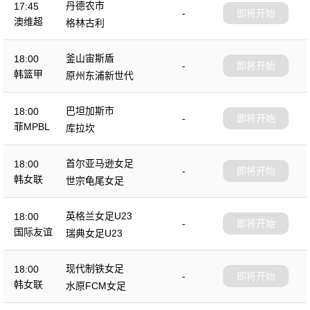
丹德农市
17:45
-
即将开始
澳维超
格林古利
釜山宙斯盾
18:00
-
即将开始
韩篮甲
原州东浦新世代
巴坦加斯市
18:00
-
即将开始
菲MPBL
库拉坎
首尔亚马逊女足
18:00
-
即将开始
韩女联
世宗龟尾女足
英格兰女足U23
18:00
-
即将开始
国际友谊
瑞典女足U23
现代制铁女足
18:00
-
即将开始
韩女联
水原FCM女足