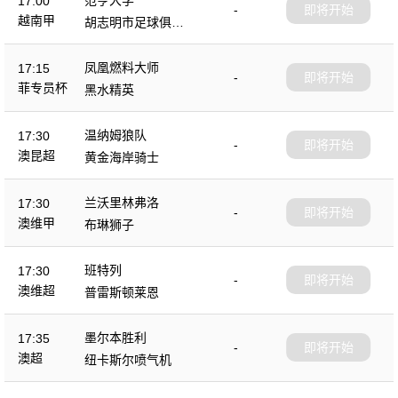
17:00
-
即将开始
越南甲
胡志明市足球俱乐
部
凤凰燃料大师
17:15
-
即将开始
菲专员杯
黑水精英
温纳姆狼队
17:30
-
即将开始
澳昆超
黄金海岸骑士
兰沃里林弗洛
17:30
-
即将开始
澳维甲
布琳狮子
班特列
17:30
-
即将开始
澳维超
普雷斯顿莱恩
墨尔本胜利
17:35
-
即将开始
澳超
纽卡斯尔喷气机