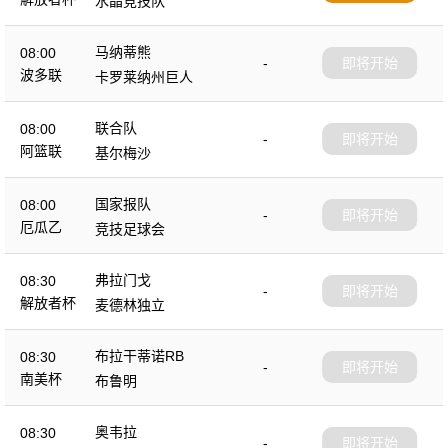
水晶竞技队
马纳蒂熊
08:00
-
即将开始
波多联
卡罗莱纳州巨人
联合队
08:00
-
即将开始
阿篮联
基尔梅沙
国家报队
08:00
-
即将开始
厄瓜乙
竞技足球会
弗拉门戈
08:30
-
即将开始
解放者杯
麦德林独立
布拉干蒂诺RB
08:30
-
即将开始
南美杯
布鲁明
奥韦拉
08:30
-
即将开始