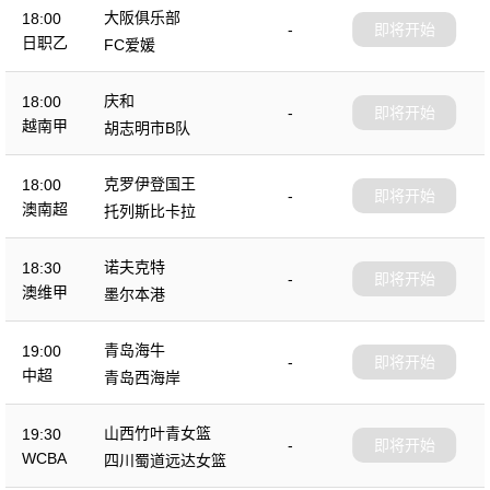
大阪俱乐部
18:00
-
即将开始
日职乙
FC爱媛
庆和
18:00
-
即将开始
越南甲
胡志明市B队
克罗伊登国王
18:00
-
即将开始
澳南超
托列斯比卡拉
诺夫克特
18:30
-
即将开始
澳维甲
墨尔本港
青岛海牛
19:00
-
即将开始
中超
青岛西海岸
山西竹叶青女篮
19:30
-
即将开始
WCBA
四川蜀道远达女篮