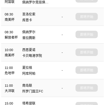
阿篮联
佩纳罗尔竞技俱乐
部
圣洛伦索
08:30
-
即将开始
南美杯
库恩卡
佩纳罗尔
08:30
-
即将开始
解放者杯
普拉腾斯
西恩夏诺
10:00
-
即将开始
南美杯
卡贝略港学院
夏拉祖
11:00
-
即将开始
危地甲
阿库阿帕
南岛联
11:00
-
即将开始
大洋联
所罗门国王FC
塔希提联
15:00