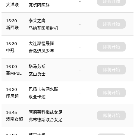
-
即将开始
大洋联
瓦努阿图联
泰莱之鹰
15:30
-
即将开始
新西联
马纳瓦图喷射机
大连聚惺晟恒
15:30
-
即将开始
中冠
青岛追风少年
塔马劳斯
16:00
-
即将开始
菲MPBL
玄山勇士
巴杨卡拉泗水联
16:30
-
即将开始
印尼超
永亚卡达
阿德莱科梅兹女足
16:45
-
即将开始
澳南女超
弗林德斯联合女足
范亨大学