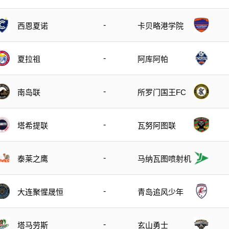
-
西恩夏诺
卡贝略港学院
-
夏拉祖
阿库阿帕
-
南岛联
所罗门国王FC
-
塔希提联
瓦努阿图联
-
泰莱之鹰
马纳瓦图喷射机
-
大连聚惺晟恒
青岛追风少年
-
塔马劳斯
玄山勇士