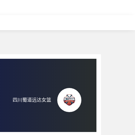
四川蜀道远达女篮