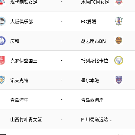
-
现代制铁女足
水原FCM女足
-
大阪俱乐部
FC爱媛
-
庆和
胡志明市B队
-
克罗伊登国王
托列斯比卡拉
-
诺夫克特
墨尔本港
-
青岛海牛
青岛西海岸
-
山西竹叶青女篮
四川蜀道远达女
篮