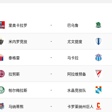
-
里奥卡拉罗
巴乌鲁
-
米内罗竞技
尤文提度
-
泰格雷
马卡拉
-
拉努斯
阿拉维预备
-
帕尔梅拉斯
水晶竞技队
-
马纳蒂熊
卡罗莱纳州巨人