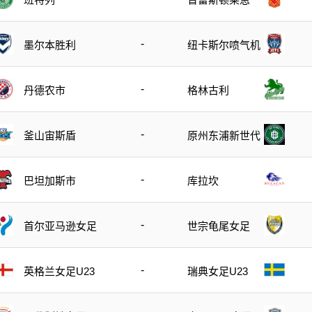
-
墨尔本胜利
纽卡斯尔喷气机
-
丹德农市
格林古利
-
釜山宙斯盾
原州东浦新世代
-
巴坦加斯市
库拉坎
-
首尔亚马逊女足
世宗龟尾女足
-
英格兰女足U23
瑞典女足U23