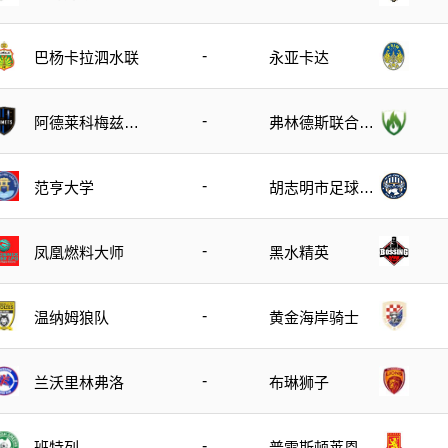
-
巴杨卡拉泗水联
永亚卡达
-
阿德莱科梅兹女
弗林德斯联合女
足
足
-
范亨大学
胡志明市足球俱
乐部
-
凤凰燃料大师
黑水精英
-
温纳姆狼队
黄金海岸骑士
-
兰沃里林弗洛
布琳狮子
-
班特列
普雷斯顿莱恩