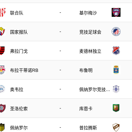
-
联合队
基尔梅沙
-
国家报队
竞技足球会
-
弗拉门戈
麦德林独立
-
布拉干蒂诺RB
布鲁明
-
奥韦拉
佩纳罗尔竞技俱
乐部
-
圣洛伦索
库恩卡
-
佩纳罗尔
普拉腾斯