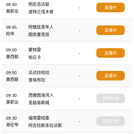
明尼苏达联
08:40
-
直播中
美职业
波特兰伐木者
阿根廷青年人
08:45
-
直播中
阿甲
图库曼竞技
蒙特雷
09:00
-
直播中
墨西联
帕丘卡
瓜达拉哈拉
09:00
-
直播中
墨西联
普埃布拉
西雅图海湾人
09:30
-
即将开始
美职业
圣路易斯城
福塔雷绍查
09:30
-
即将开始
哥伦甲
阿古拉斯多拉达斯