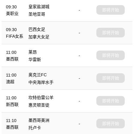
皇家盐湖城
09:30
-
即将开始
美职业
圣地亚哥
巴西女足
09:30
-
即将开始
FIFA女系
加拿大女足
列赛
莱昂
11:00
-
即将开始
墨西联
华雷斯
奥克兰FC
11:00
-
即将开始
澳超
中央海岸水手
坎特伯雷公羊
11:00
-
即将开始
新西联
惠灵顿圣徒
墨西哥美洲
11:10
-
即将开始
墨西联
托卢卡