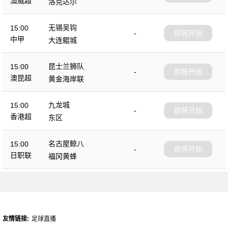
澳威超
洛克达尔
无锡吴钩
15:00
-
即将开始
中甲
大连鲲城
昆士兰狮队
15:00
-
即将开始
澳昆超
黄金海岸联
九龙城
15:00
-
即将开始
香港超
东区
名古屋鲸八
15:00
-
即将开始
日职联
福冈黄蜂
友情链接:
足球直播