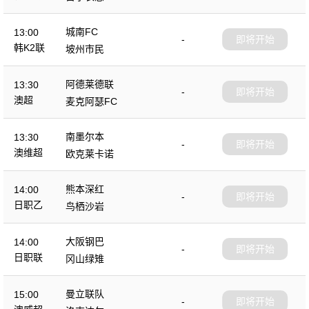
城南FC
13:00
-
即将开始
韩K2联
坡州市民
阿德莱德联
13:30
-
即将开始
澳超
麦克阿瑟FC
南墨尔本
13:30
-
即将开始
澳维超
欧克莱卡诺
熊本深红
14:00
-
即将开始
日职乙
鸟栖沙岩
大阪钢巴
14:00
-
即将开始
日职联
冈山绿雉
曼立联队
15:00
-
即将开始