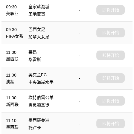
皇家盐湖城
09:30
-
即将开始
美职业
圣地亚哥
巴西女足
09:30
-
即将开始
FIFA女系
加拿大女足
列赛
莱昂
11:00
-
即将开始
墨西联
华雷斯
奥克兰FC
11:00
-
即将开始
澳超
中央海岸水手
坎特伯雷公羊
11:00
-
即将开始
新西联
惠灵顿圣徒
墨西哥美洲
11:10
-
即将开始
墨西联
托卢卡