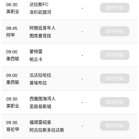
达拉斯FC
08:30
-
即将开始
美职业
洛杉矶银河
阿根廷青年人
08:45
-
即将开始
阿甲
图库曼竞技
蒙特雷
09:00
-
即将开始
墨西联
帕丘卡
瓜达拉哈拉
09:00
-
即将开始
墨西联
普埃布拉
西雅图海湾人
09:30
-
即将开始
美职业
圣路易斯城
福塔雷绍查
09:30
-
即将开始
哥伦甲
阿古拉斯多拉达斯