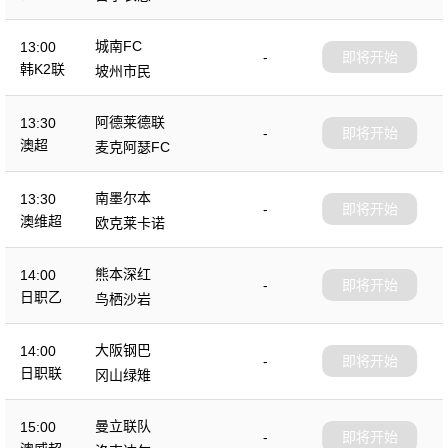
城南FC
13:00
-
即将开始
韩K2联
坡州市民
阿德莱德联
13:30
-
即将开始
澳超
麦克阿瑟FC
南墨尔本
13:30
-
即将开始
澳维超
欧克莱卡诺
熊本深红
14:00
-
即将开始
日职乙
鸟栖沙岩
大阪钢巴
14:00
-
即将开始
日职联
冈山绿雉
曼立联队
15:00
-
即将开始