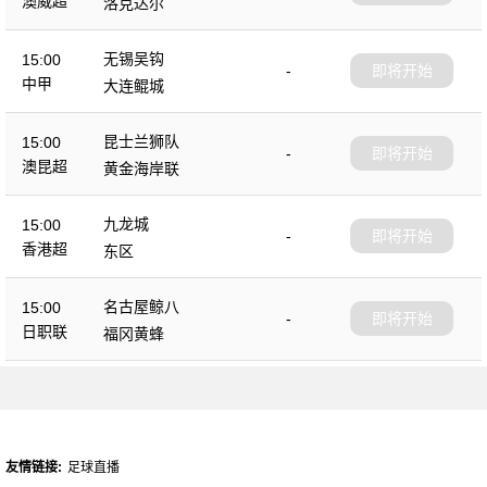
澳威超
洛克达尔
无锡吴钩
15:00
-
即将开始
中甲
大连鲲城
昆士兰狮队
15:00
-
即将开始
澳昆超
黄金海岸联
九龙城
15:00
-
即将开始
香港超
东区
名古屋鲸八
15:00
-
即将开始
日职联
福冈黄蜂
友情链接:
足球直播