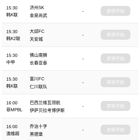
济州SK
15:30
-
即将开始
韩K联
金泉尚武
大邱FC
15:30
-
即将开始
韩K2联
天安城
佛山南狮
15:30
-
即将开始
中甲
长春亚泰
富川FC
15:30
-
即将开始
韩K联
仁川联队
巴西兰维瓦领航
16:00
-
即将开始
菲MPBL
伊萨贝拉考博伊斯
乔治十字
16:00
-
即将开始
澳维超
黑德堡