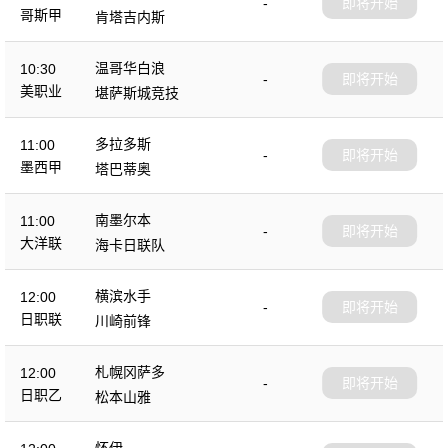
-
即将开始
哥斯甲
肯塔吉内斯
温哥华白浪
10:30
-
即将开始
美职业
堪萨斯城竞技
多拉多斯
11:00
-
即将开始
墨西甲
塔巴蒂奥
南墨尔本
11:00
-
即将开始
大洋联
海卡日联队
横滨水手
12:00
-
即将开始
日职联
川崎前锋
札幌冈萨多
12:00
-
即将开始
日职乙
松本山雅
怀伊