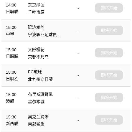
东京绿茵
14:00
-
即将开始
日职联
千叶市原
延边龙鼎
15:00
-
即将开始
中甲
宁波职业足球俱乐
部
大阪樱花
15:00
-
即将开始
日职联
京都不死鸟
FC琉球
15:00
-
即将开始
日职乙
北九州向日葵
布里斯班狮吼
15:00
-
即将开始
澳超
墨尔本城
奥克兰鳄蜥
15:30
-
即将开始
新西联
南部鲨鱼