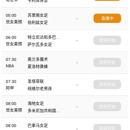
卡利体育会
苏里南女足
05:00
-
直播中
世女美预
伯利兹女足
特立尼达和多巴哥
06:00
-
即将开始
女足
世女美预
萨尔瓦多女足
奥兰多魔术
07:30
-
即将开始
NBA
夏洛特黄蜂
圣塔菲联
07:30
-
即将开始
阿甲
纽维尔老男孩
海地女足
08:00
-
即将开始
世女美预
多米尼加共和国女
足
巴拿马女足
08:00
-
即将开始