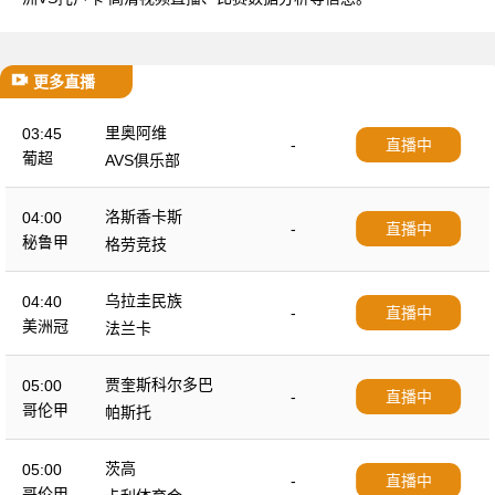
更多直播
里奥阿维
03:45
-
直播中
葡超
AVS俱乐部
洛斯香卡斯
04:00
-
直播中
秘鲁甲
格劳竞技
乌拉圭民族
04:40
-
直播中
美洲冠
法兰卡
贾奎斯科尔多巴
05:00
-
直播中
哥伦甲
帕斯托
茨高
05:00
-
直播中
哥伦甲