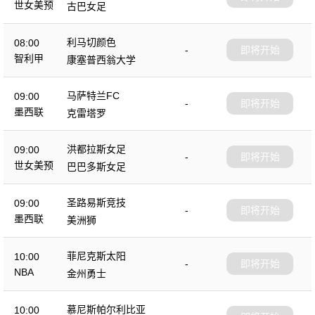
世女美预
古巴女足
利马切颜色
08:00
-
即将开始
智利甲
康塞普西翁大学
马萨特兰FC
09:00
-
即将开始
墨西联
克雷塔罗
洪都拉斯女足
09:00
-
即将开始
世女美预
巴巴多斯女足
圣路易斯竞技
09:00
-
即将开始
墨西联
美洲狮
菲尼克斯太阳
10:00
-
即将开始
NBA
金州勇士
慕尼斯帕尔利比亚
10:00