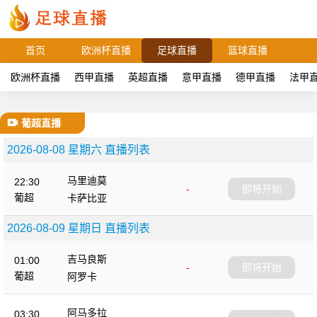
首页
欧洲杯直播
足球直播
篮球直播
欧洲杯直播
西甲直播
英超直播
意甲直播
德甲直播
法甲
葡超直播
2026-08-08 星期六 直播列表
马里迪莫
22:30
-
即将开始
葡超
卡萨比亚
2026-08-09 星期日 直播列表
吉马良斯
01:00
-
即将开始
葡超
阿罗卡
阿马多拉
03:30