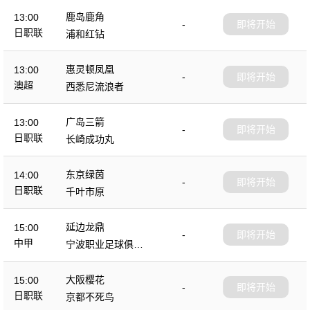
鹿岛鹿角
13:00
-
即将开始
日职联
浦和红钻
惠灵顿凤凰
13:00
-
即将开始
澳超
西悉尼流浪者
广岛三箭
13:00
-
即将开始
日职联
长崎成功丸
东京绿茵
14:00
-
即将开始
日职联
千叶市原
延边龙鼎
15:00
-
即将开始
中甲
宁波职业足球俱乐
部
大阪樱花
15:00
-
即将开始
日职联
京都不死鸟