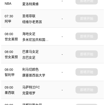
-
即将开始
NBA
夏洛特黄蜂
圣塔菲联
07:30
-
即将开始
阿甲
纽维尔老男孩
海地女足
08:00
-
即将开始
世女美预
多米尼加共和国女
足
巴拿马女足
08:00
-
即将开始
世女美预
古巴女足
利马切颜色
08:00
-
即将开始
智利甲
康塞普西翁大学
马萨特兰FC
09:00
-
即将开始
墨西联
克雷塔罗
洪都拉斯女足