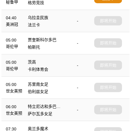
秘鲁甲
格劳竞技
乌拉圭民族
04:40
-
即将开始
美洲冠
法兰卡
贾奎斯科尔多巴
05:00
-
即将开始
哥伦甲
帕斯托
茨高
05:00
-
即将开始
哥伦甲
卡利体育会
苏里南女足
05:00
-
即将开始
世女美预
伯利兹女足
特立尼达和多巴哥
06:00
-
即将开始
女足
世女美预
萨尔瓦多女足
奥兰多魔术
07:30