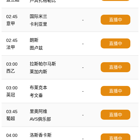
卢宾扎格勒比
国际米兰
02:45
-
直播中
意甲
卡利亚里
朗斯
02:45
-
直播中
法甲
图卢兹
拉斯帕尔马斯
03:00
-
直播中
西乙
莱加内斯
布莱克本
03:00
-
直播中
英冠
考文垂
里奥阿维
03:45
-
直播中
葡超
AVS俱乐部
洛斯香卡斯
04:00
-
直播中